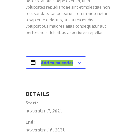
necessitatibus saepe eveniet, ut et
voluptates repudiandae sint et molestiae non
recusandae. Itaque earum rerum hic tenetur
a sapiente delectus, ut aut reiciendis
voluptatibus maiores alias consequatur aut
perferendis doloribus asperiores repellat.
Add to calendar
DETAILS
Start:
noviembre 7, 2021
End:
noviembre 16, 2021