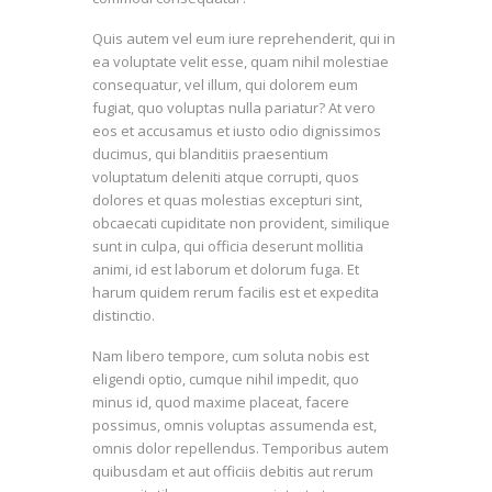
Quis autem vel eum iure reprehenderit, qui in
ea voluptate velit esse, quam nihil molestiae
consequatur, vel illum, qui dolorem eum
fugiat, quo voluptas nulla pariatur? At vero
eos et accusamus et iusto odio dignissimos
ducimus, qui blanditiis praesentium
voluptatum deleniti atque corrupti, quos
dolores et quas molestias excepturi sint,
obcaecati cupiditate non provident, similique
sunt in culpa, qui officia deserunt mollitia
animi, id est laborum et dolorum fuga. Et
harum quidem rerum facilis est et expedita
distinctio.
Nam libero tempore, cum soluta nobis est
eligendi optio, cumque nihil impedit, quo
minus id, quod maxime placeat, facere
possimus, omnis voluptas assumenda est,
omnis dolor repellendus. Temporibus autem
quibusdam et aut officiis debitis aut rerum