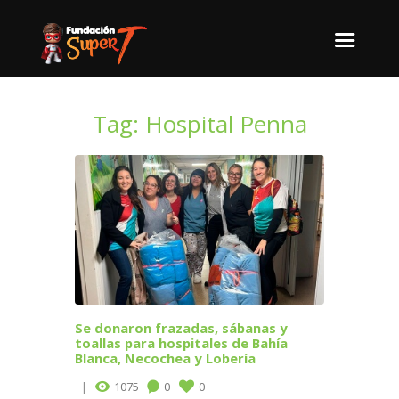
Tag: Hospital Penna
Se donaron frazadas, sábanas y
toallas para hospitales de Bahía
Blanca, Necochea y Lobería
1075
0
0