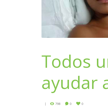
Todos u
ayudar 
798
0
0